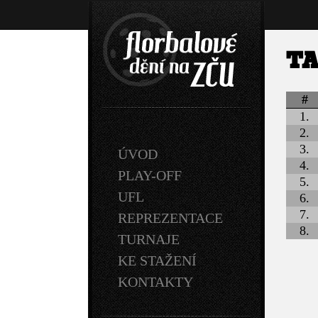
T
#
1.
2.
3.
ÚVOD
4.
PLAY-OFF
5.
UFL
6.
7.
REPREZENTACE
8.
TURNAJE
KE STAŽENÍ
KONTAKTY