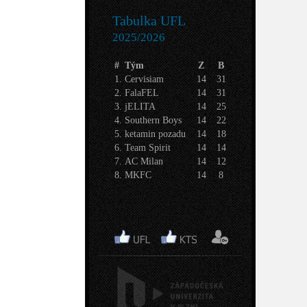
Tabulka UFL
2025/2026
#
Tým
Z
B
1.
Cervisiam
14
31
2.
FalaFEL
14
31
3.
jELITA
14
25
4.
Southern Boys
14
22
5.
ketamin pozadu
14
18
6.
Team Spirit
14
14
7.
AC Milan
14
12
8.
MKFC
14
8