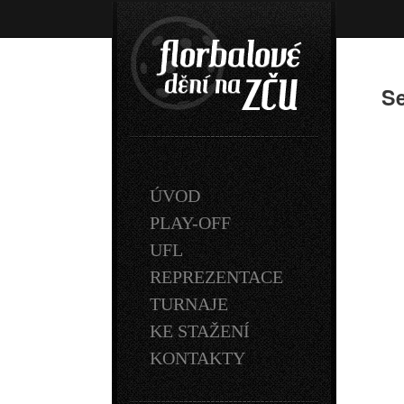
Se
ÚVOD
PLAY-OFF
UFL
REPREZENTACE
TURNAJE
KE STAŽENÍ
KONTAKTY