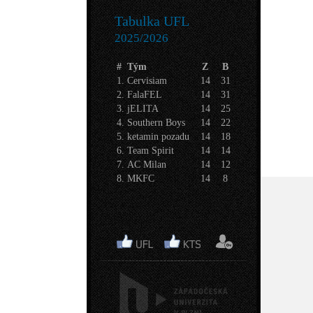
Tabulka UFL
2025/2026
#
Tým
Z
B
1.
Cervisiam
14
31
2.
FalaFEL
14
31
3.
jELITA
14
25
4.
Southern Boys
14
22
5.
ketamin pozadu
14
18
6.
Team Spirit
14
14
7.
AC Milan
14
12
8.
MKFC
14
8