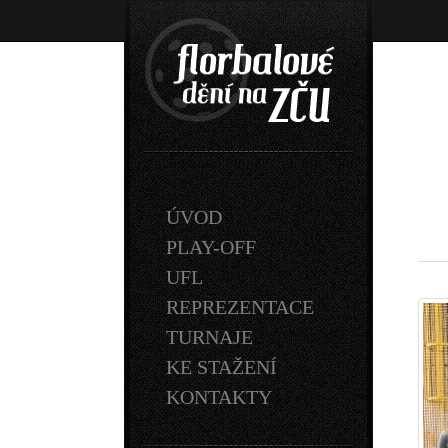
ÚVOD
PLAY-OFF
UFL
REPREZENTACE
TURNAJE
KE STAŽENÍ
KONTAKTY