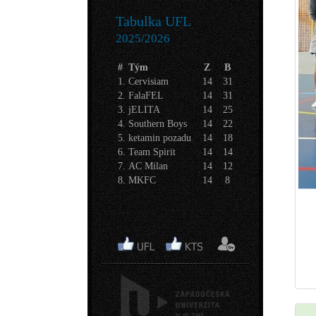
Tabulka UFL
2025/2026
#
Tým
Z
B
1.
Cervisiam
14
31
2.
FalaFEL
14
31
3.
jELITA
14
25
4.
Southern Boys
14
22
5.
ketamin pozadu
14
18
6.
Team Spirit
14
14
7.
AC Milan
14
12
8.
MKFC
14
8